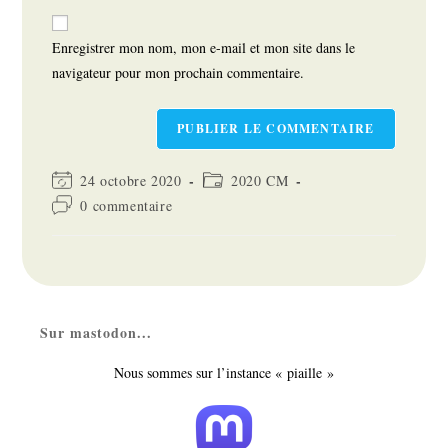
to
de
comment
votre
Enregistrer mon nom, mon e-mail et mon site dans le
site
navigateur pour mon prochain commentaire.
(facultatif)
Dernière
Post
24 octobre 2020
2020 CM
modification
category:
Commentaires
0 commentaire
de
de
la
la
publication :
publication :
Sur mastodon...
Nous sommes sur l’instance « piaille »