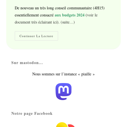
la
De nouveau un très long conseil communautaire (4H15)
publication :
aux budgets 2024
essentiellement consacré
(
voir le
document très éclairant ici
).
(suite…)
Compte-
Continuer La Lecture
Rendu
Du
Conseil
Communautaire
(CMB)
Du
Sur mastodon...
20
Mars
2024
Nous sommes sur l’instance « piaille »
Notre page Facebook