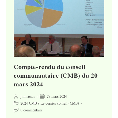
Compte-rendu du conseil
communautaire (CMB) du 20
mars 2024
Auteur/autrice
Publication
jmmasson
27 mars 2024
de
publiée :
Post
2024 CMB
/
Le dernier conseil (CMB)
la
category:
Commentaires
0 commentaire
publication :
de