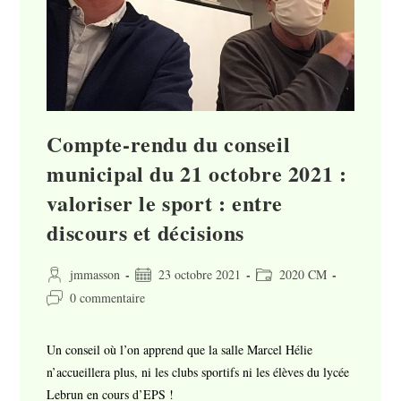
Compte-rendu du conseil
municipal du 21 octobre 2021 :
valoriser le sport : entre
discours et décisions
Auteur/autrice
Publication
Post
jmmasson
23 octobre 2021
2020 CM
de
publiée :
category:
Commentaires
0 commentaire
la
de
publication :
la
Un conseil où l’on apprend que la salle Marcel Hélie
publication :
n’accueillera plus, ni les clubs sportifs ni les élèves du lycée
Lebrun en cours d’EPS !