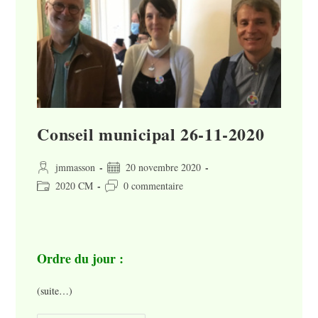
Conseil municipal 26-11-2020
Auteur/autrice
Publication
jmmasson
20 novembre 2020
de
publiée :
Post
Commentaires
2020 CM
0 commentaire
la
category:
de
publication :
la
publication :
Ordre du jour :
(suite…)