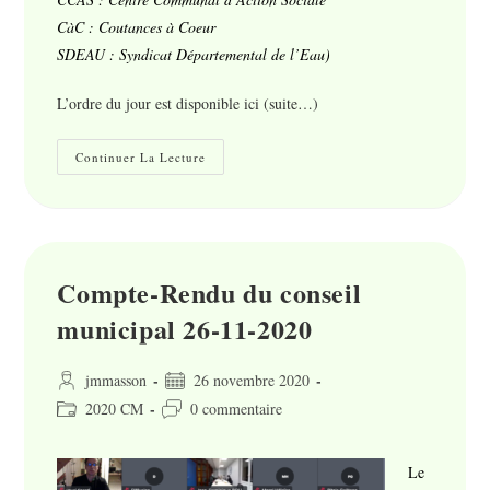
CàC : Coutances à Coeur
SDEAU : Syndicat Départemental de l’Eau)
L’ordre du jour est disponible ici
(suite…)
Compte-
Continuer La Lecture
Rendu
Du
Conseil
Municipal
Du
17-
12-
2020
Compte-Rendu du conseil
municipal 26-11-2020
Auteur/autrice
Publication
jmmasson
26 novembre 2020
de
publiée :
Post
Commentaires
2020 CM
0 commentaire
la
category:
de
publication :
la
Le
publication :