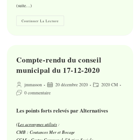
(suite…)
Compte-
Continuer La Lecture
Rendu
Du
Conseil
Municipal
Du
21
Octobre
2021
Compte-rendu du conseil
:
Valoriser
municipal du 17-12-2020
Le
Sport
:
Entre
Auteur/autrice
Publication
Post
jmmasson
20 décembre 2020
2020 CM
Discours
de
publiée :
Et
category:
Commentaires
0 commentaire
Décisions
la
de
publication :
la
Les points forts relevés par Alternatives
publication :
(
Les acronymes utilisés
:
CMB : Coutances Mer et Bocage
CCAS : Centre Communal d’Action Sociale