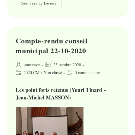
Conseil
Continuer La Lecture
Municipal
26-
11-
2020
Compte-rendu conseil
municipal 22-10-2020
Auteur/autrice
Publication
jmmasson
23 octobre 2020
de
publiée :
Post
Commentaires
2020 CM
/
Non classé
0 commentaire
la
category:
de
publication :
la
Les point forts retenus (Youri Tinard –
publication :
Jean-Michel MASSON)