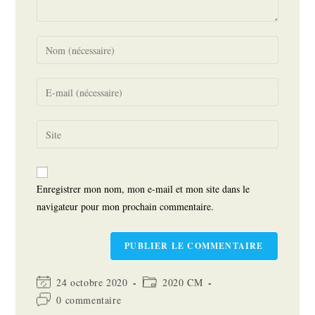
Enter
your
name
Enter
or
your
username
email
Saisir
to
address
l’URL
comment
to
de
comment
votre
Enregistrer mon nom, mon e-mail et mon site dans le
site
navigateur pour mon prochain commentaire.
(facultatif)
Dernière
Post
24 octobre 2020
2020 CM
modification
category:
Commentaires
0 commentaire
de
de