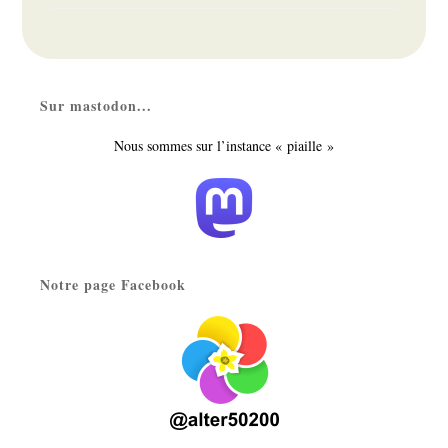
la
la
publication :
publication :
Sur mastodon...
Nous sommes sur l’instance « piaille »
Notre page Facebook