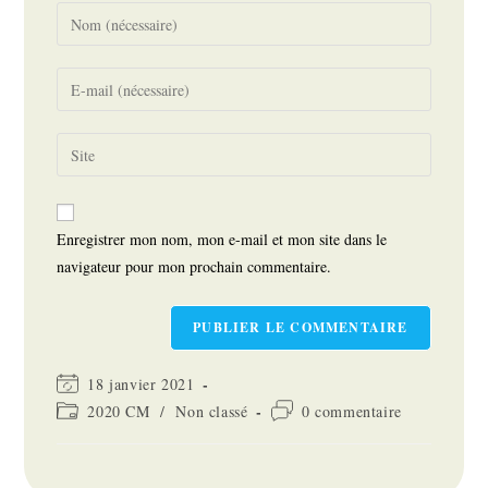
Enter
your
name
Enter
or
your
username
email
Saisir
to
address
l’URL
comment
to
de
comment
votre
Enregistrer mon nom, mon e-mail et mon site dans le
site
navigateur pour mon prochain commentaire.
(facultatif)
Dernière
18 janvier 2021
modification
Post
Commentaires
2020 CM
/
Non classé
0 commentaire
de
category:
de
la
la
publication :
publication :