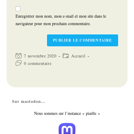
to
de
comment
votre
Enregistrer mon nom, mon e-mail et mon site dans le
site
navigateur pour mon prochain commentaire.
(facultatif)
Dernière
Post
7 novembre 2020
Accueil
modification
category:
Commentaires
0 commentaire
de
de
la
la
publication :
publication :
Sur mastodon...
Nous sommes sur l’instance « piaille »