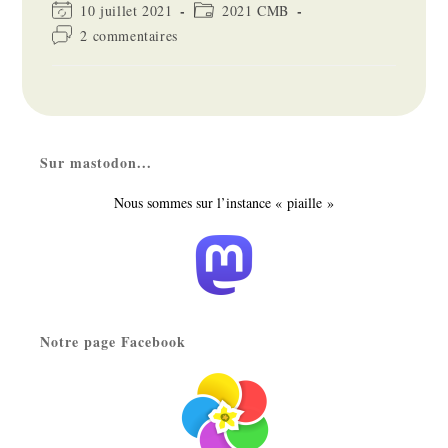
Dernière
Post
10 juillet 2021
2021 CMB
modification
category:
Commentaires
2 commentaires
de
de
la
la
publication :
publication :
Sur mastodon...
Nous sommes sur l’instance « piaille »
Notre page Facebook