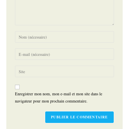
Enter
your
name
Enter
or
your
username
email
Saisir
to
address
l’URL
comment
to
de
comment
votre
Enregistrer mon nom, mon e-mail et mon site dans le
site
navigateur pour mon prochain commentaire.
(facultatif)