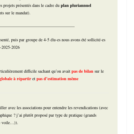
plan pluriannuel
les projets présentés dans le cadre du
ts sur le mandat).
——————————————————-
nté, puis par groupe de 4-5 élu-es nous avons été sollicité-es
24-2025-2026
pas de bilan
rticulièrement difficile sachant qu’on avait
sur le
lobale à répartir
pas d’estimation même
et
iller avec les associations pour entendre les revendications (avec
aphique ? j’ai plutôt proposé par type de pratique (grands
de voile…)).