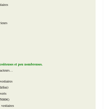
tiaires
rieurs
 coûteuses et peu nombreuses.
s acteurs…
vestiaires
défini)
verts
35000€)
vestiaires