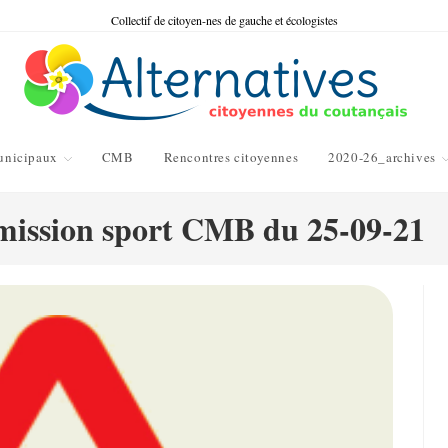
Collectif de citoyen-nes de gauche et écologistes
unicipaux
CMB
Rencontres citoyennes
2020-26_archives
ission sport CMB du 25-09-21