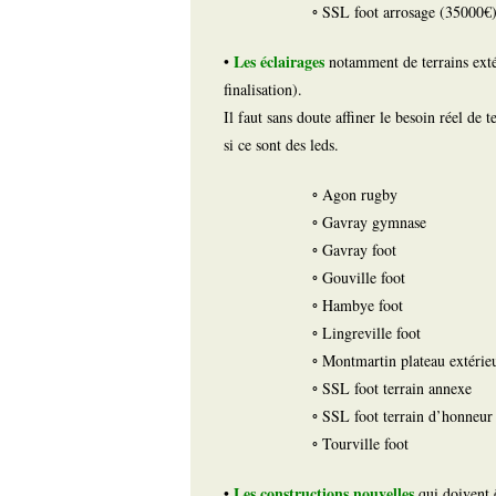
◦ SSL foot arrosage (35000€
Les éclairages
•
notamment de terrains exté
finalisation).
Il faut sans doute affiner le besoin réel de
si ce sont des leds.
◦ Agon rugby
◦ Gavray gymnase
◦ Gavray foot
◦ Gouville foot
◦ Hambye foot
◦ Lingreville foot
◦ Montmartin plateau extérie
◦ SSL foot terrain annexe
◦ SSL foot terrain d’honneur
◦ Tourville foot
Les constructions nouvelles
•
qui doivent ê