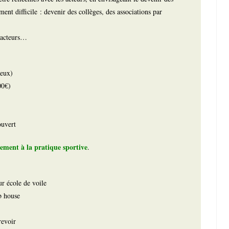
ement difficile : devenir des collèges, des associations par
s acteurs…
teux)
00€)
ouvert
ctement à la pratique sportive
.
r école de voile
b house
revoir