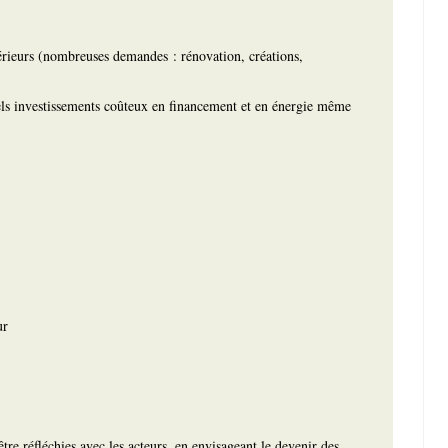
)
rieurs (nombreuses demandes : rénovation, créations,
 tels investissements coûteux en financement et en énergie même
ur
tre réfléchies avec les acteurs, en envisageant le devenir des