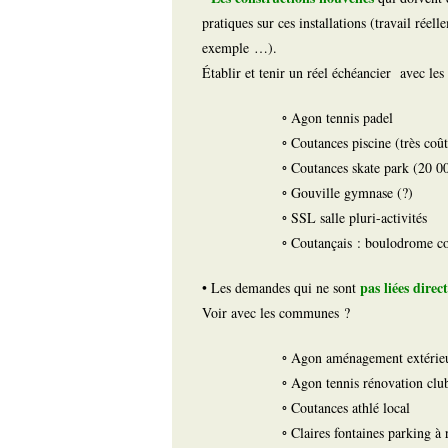
pratiques sur ces installations (travail réell
exemple …).
Établir et tenir un réel échéancier avec le
◦ Agon tennis padel
◦ Coutances piscine (très coû
◦ Coutances skate park (20 0
◦ Gouville gymnase (?)
◦ SSL salle pluri-activités
◦ Coutançais : boulodrome c
pas liées dire
• Les demandes qui ne sont
Voir avec les communes ?
◦ Agon aménagement extérieu
◦ Agon tennis rénovation clu
◦ Coutances athlé local
◦ Claires fontaines parking à 