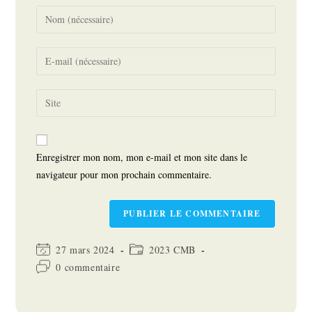
Enter
your
name
Enter
or
your
username
email
Saisir
to
address
l’URL
comment
to
de
comment
votre
Enregistrer mon nom, mon e-mail et mon site dans le
site
navigateur pour mon prochain commentaire.
(facultatif)
Dernière
Post
27 mars 2024
2023 CMB
modification
category:
Commentaires
0 commentaire
de
de
la
la
publication :
publication :